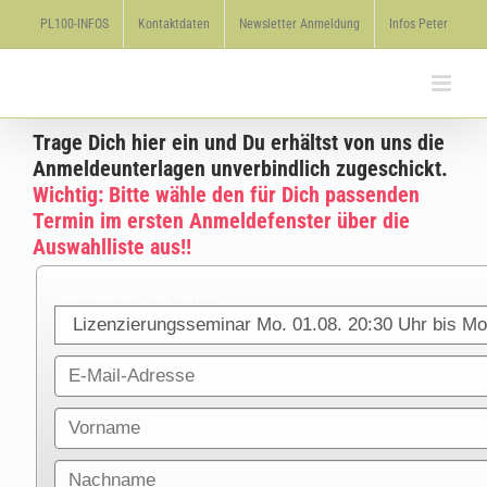
Zum
PL100-INFOS
Kontaktdaten
Newsletter Anmeldung
Infos Peter
Inhalt
springen
Trage Dich hier ein und Du erhältst von uns die
Anmeldeunterlagen unverbindlich
zugeschickt.
Wichtig:
Bitte wähle den für Dich passenden
Termin im ersten Anmeldefenster über die
Auswahlliste aus!!