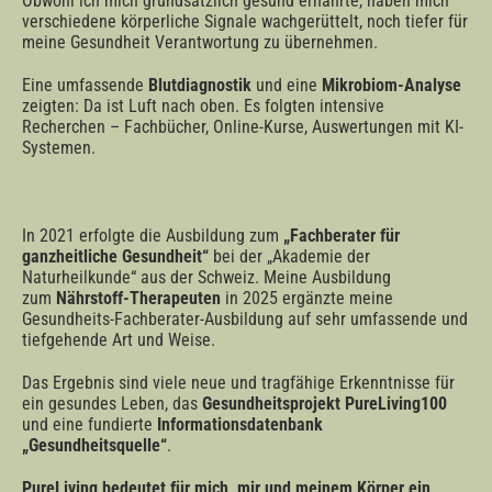
Obwohl ich mich grundsätzlich gesund ernährte, haben mich
verschiedene körperliche Signale wachgerüttelt, noch tiefer für
meine Gesundheit Verantwortung zu übernehmen.
Eine umfassende
Blutdiagnostik
und eine
Mikrobiom-Analyse
zeigten: Da ist Luft nach oben. Es folgten intensive
Recherchen – Fachbücher, Online-Kurse, Auswertungen mit KI-
Systemen.
In 2021 erfolgte die Ausbildung zum
„Fachberater für
ganzheitliche Gesundheit“
bei der „Akademie der
Naturheilkunde“ aus der Schweiz. Meine Ausbildung
zum
Nährstoff-Therapeuten
in 2025 ergänzte meine
Gesundheits-Fachberater-Ausbildung auf sehr umfassende und
tiefgehende Art und Weise.
Das Ergebnis sind viele neue und tragfähige Erkenntnisse für
ein gesundes Leben, das
Gesundheitsprojekt PureLiving100
und eine fundierte
Informationsdatenbank
„Gesundheitsquelle“
.
PureLiving bedeutet für mich, mir und meinem Körper ein