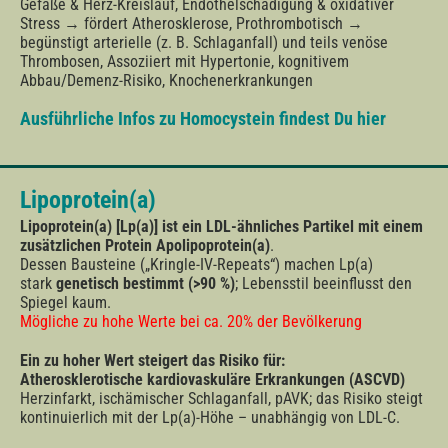
Gefäße & Herz-Kreislauf, Endothelschädigung & oxidativer
Stress → fördert Atherosklerose, Prothrombotisch →
begünstigt arterielle (z. B. Schlaganfall) und teils venöse
Thrombosen, Assoziiert mit Hypertonie, kognitivem
Abbau/Demenz-Risiko, Knochenerkrankungen
Ausführliche Infos zu Homocystein findest Du hier
Lipoprotein(a)
Lipoprotein(a) [Lp(a)]
ist ein LDL-ähnliches Partikel mit einem
zusätzlichen Protein
Apolipoprotein(a)
.
Dessen Bausteine („Kringle-IV-Repeats“) machen Lp(a)
stark
genetisch bestimmt (>90 %)
; Lebensstil beeinflusst den
Spiegel kaum.
Mögliche zu hohe Werte bei ca. 20% der Bevölkerung
Ein zu hoher Wert steigert das Risiko für:
Atherosklerotische kardiovaskuläre Erkrankungen (ASCVD)
Herzinfarkt, ischämischer Schlaganfall, pAVK; das Risiko steigt
kontinuierlich mit der Lp(a)-Höhe – unabhängig von LDL-C.