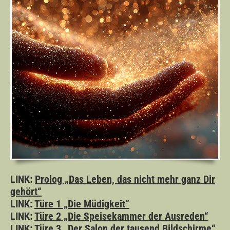
LINK:
Prolog „Das Leben, das nicht mehr ganz Dir
gehört“
LINK:
Türe 1 „Die Müdigkeit“
LINK:
Türe 2 „Die Speisekammer der Ausreden“
LINK:
Türe 3 „Der Salon der tausend Bildschirme“