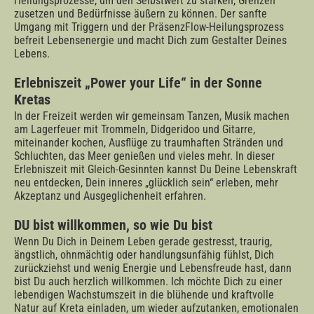
Heilungsprozesse, um den Selbstwert zu stärken, Grenzen
zusetzen und Bedürfnisse äußern zu können. Der sanfte
Umgang mit Triggern und der PräsenzFlow-Heilungsprozess
befreit Lebensenergie und macht Dich zum Gestalter Deines
Lebens.
Erlebniszeit „Power your Life“ in der Sonne
Kretas
In der Freizeit werden wir gemeinsam Tanzen, Musik machen
am Lagerfeuer mit Trommeln, Didgeridoo und Gitarre,
miteinander kochen, Ausflüge zu traumhaften Stränden und
Schluchten, das Meer genießen und vieles mehr. In dieser
Erlebniszeit mit Gleich-Gesinnten kannst Du Deine Lebenskraft
neu entdecken, Dein inneres „glücklich sein“ erleben, mehr
Akzeptanz und Ausgeglichenheit erfahren.
DU bist willkommen, so wie Du bist
Wenn Du Dich in Deinem Leben gerade gestresst, traurig,
ängstlich, ohnmächtig oder handlungsunfähig fühlst, Dich
zurückziehst und wenig Energie und Lebensfreude hast, dann
bist Du auch herzlich willkommen. Ich möchte Dich zu einer
lebendigen Wachstumszeit in die blühende und kraftvolle
Natur auf Kreta einladen, um wieder aufzutanken, emotionalen