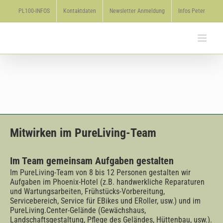
Zum
PL100-INFOS
Kontaktdaten
Newsletter Anmeldung
Infos Peter
Inhalt
springen
Mitwirken im PureLiving-Team
Im Team gemeinsam Aufgaben gestalten
Im PureLiving-Team von 8 bis 12 Personen gestalten wir
Aufgaben im Phoenix-Hotel (z.B. handwerkliche Reparaturen
und Wartungsarbeiten, Frühstücks-Vorbereitung,
Servicebereich, Service für EBikes und ERoller, usw.) und im
PureLiving.Center-Gelände (Gewächshaus,
Landschaftsgestaltung, Pflege des Geländes, Hüttenbau, usw.).