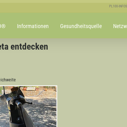
PL100-INFOS
00®
Informationen
Gesundheitsquelle
Netzw
eta entdecken
eichweite