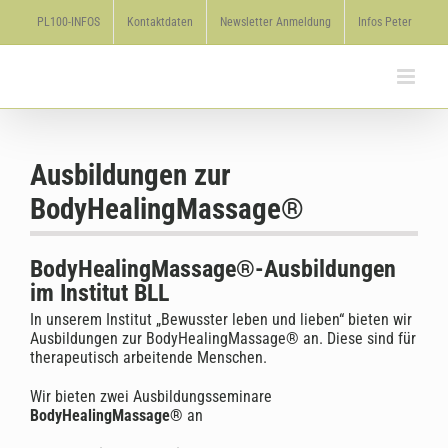
Zum
PL100-INFOS
Kontaktdaten
Newsletter Anmeldung
Infos Peter
Inhalt
springen
Ausbildungen zur
BodyHealingMassage®
BodyHealingMassage®-Ausbildungen
im Institut BLL
In unserem Institut „Bewusster leben und lieben“ bieten wir
Ausbildungen zur BodyHealingMassage® an. Diese sind für
therapeutisch arbeitende Menschen.
Wir bieten zwei Ausbildungsseminare
BodyHealingMassage®
an