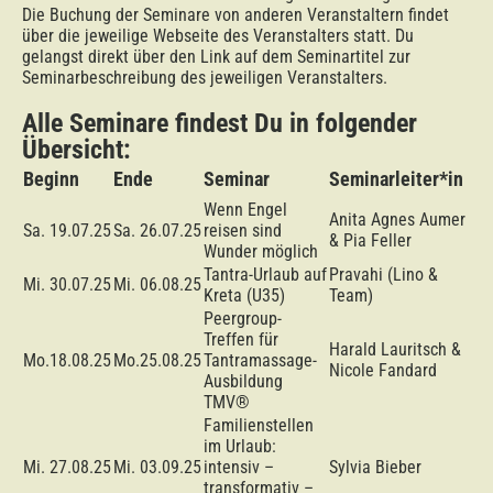
Die Buchung der Seminare von anderen Veranstaltern findet
über die jeweilige Webseite des Veranstalters statt. Du
gelangst direkt über den Link auf dem Seminartitel zur
Seminarbeschreibung des jeweiligen Veranstalters.
Alle Seminare findest Du in folgender
Übersicht:
Beginn
Ende
Seminar
Seminarleiter*in
Wenn Engel
Anita Agnes Aumer
Sa. 19.07.25
Sa. 26.07.25
reisen sind
& Pia Feller
Wunder möglich
Tantra-Urlaub auf
Pravahi (Lino &
Mi. 30.07.25
Mi. 06.08.25
Kreta (U35)
Team)
Peergroup-
Treffen für
Harald Lauritsch &
Mo.18.08.25
Mo.25.08.25
Tantramassage-
Nicole Fandard
Ausbildung
TMV®
Familienstellen
im Urlaub:
Mi. 27.08.25
Mi. 03.09.25
intensiv –
Sylvia Bieber
transformativ –