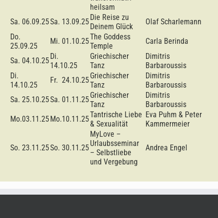
heilsam
Die Reise zu
Sa. 06.09.25
Sa. 13.09.25
Olaf Scharlemann
Deinem Glück
Do.
The Goddess
Mi. 01.10.25
Carla Berinda
25.09.25
Temple
Di.
Griechischer
Dimitris
Sa. 04.10.25
14.10.25
Tanz
Barbaroussis
Di.
Griechischer
Dimitris
Fr. 24.10.25
14.10.25
Tanz
Barbaroussis
Griechischer
Dimitris
Sa. 25.10.25
Sa. 01.11.25
Tanz
Barbaroussis
Tantrische Liebe
Eva Puhm & Peter
Mo.03.11.25
Mo.10.11.25
& Sexualität
Kammermeier
MyLove –
Urlaubsseminar
So. 23.11.25
So. 30.11.25
Andrea Engel
– Selbstliebe
und Vergebung