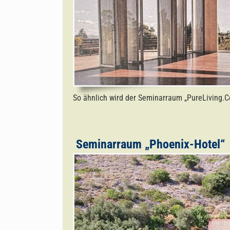
So ähnlich wird der Seminarraum „PureLiving.C
Seminarraum „Phoenix-Hotel“