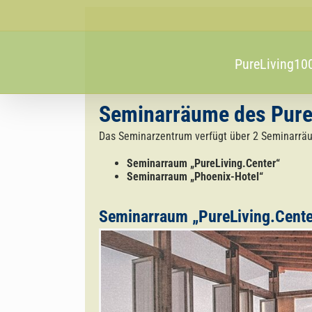
Zum
Inhalt
springen
PureLiving1
Seminarräume des Pure
Das Seminarzentrum verfügt über 2 Seminarrä
Seminarraum „PureLiving.Center“
Seminarraum „Phoenix-Hotel“
Seminarraum „PureLiving.Cente