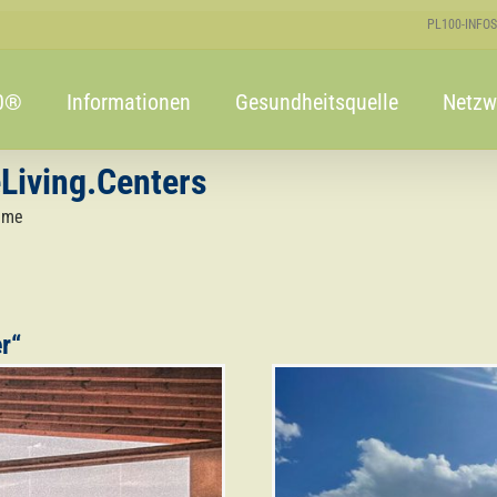
PL100-INFOS
00®
Informationen
Gesundheitsquelle
Netzw
Living.Centers
ume
r“