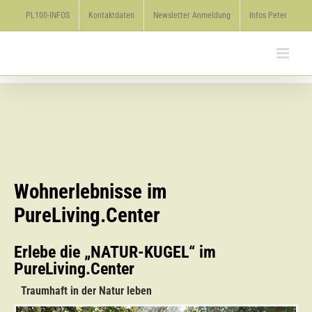
Zum
PL100-INFOS
Kontaktdaten
Newsletter Anmeldung
Infos Peter
Inhalt
springen
Wohnerlebnisse im
PureLiving.Center
Erlebe die „NATUR-KUGEL“ im
PureLiving.Center
Traumhaft in der Natur leben